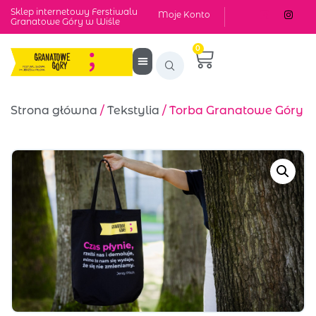
Sklep internetowy Ferstiwalu
Moje Konto
Granatowe Góry w Wiśle
0
Strona główna
/
Tekstylia
/ Torba Granatowe Góry