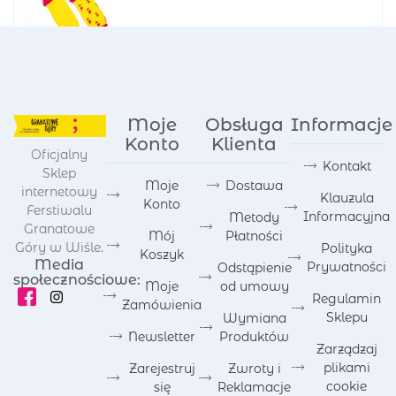
Moje
Obsługa
Informacje
Konto
Klienta
Oficjalny
Kontakt
Sklep
Moje
Dostawa
internetowy
Klauzula
Konto
Ferstiwalu
Informacyjna
Metody
Granatowe
Mój
Płatności
Góry w Wiśle.
Polityka
Koszyk
Media
Prywatności
Odstąpienie
społecznościowe:
Moje
od umowy
Regulamin
Zamówienia
Sklepu
Wymiana
Newsletter
Produktów
Zarządzaj
plikami
Zarejestruj
Zwroty i
cookie
się
Reklamacje